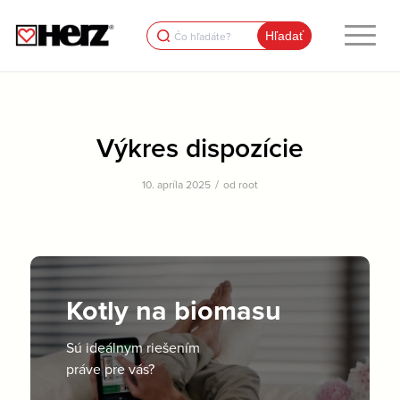
Search
for:
Výkres dispozície
/
10. apríla 2025
od
root
Kotly na biomasu
Sú ideálnym riešením
práve pre vás?