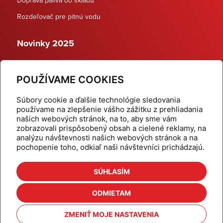
Rozdeľovač pre pitnú vodu
Novinky 2025
Schodiskové rozdeľovače
POUŽÍVAME COOKIES
Dynamické termostatické ventily
Súbory cookie a ďalšie technológie sledovania
používame na zlepšenie vášho zážitku z prehliadania
našich webových stránok, na to, aby sme vám
zobrazovali prispôsobený obsah a cielené reklamy, na
Domov
Produkty
analýzu návštevnosti našich webových stránok a na
pochopenie toho, odkiaľ naši návštevníci prichádzajú.
Aktuality
Odber šikovné tipy
Kalkulačky
Cenníky
SÚHLASÍM
Na stiahnutie
Referencie
ODMIETAM
O nás
Kontakt
ZMENIŤ MOJE NASTAVENIA
Nastavenie cookies