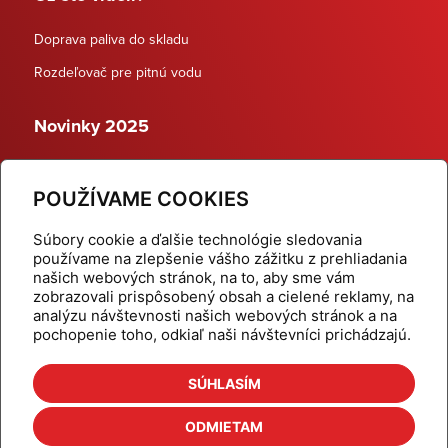
Doprava paliva do skladu
Rozdeľovač pre pitnú vodu
Novinky 2025
Schodiskové rozdeľovače
POUŽÍVAME COOKIES
Dynamické termostatické ventily
Súbory cookie a ďalšie technológie sledovania
používame na zlepšenie vášho zážitku z prehliadania
našich webových stránok, na to, aby sme vám
zobrazovali prispôsobený obsah a cielené reklamy, na
Domov
Produkty
analýzu návštevnosti našich webových stránok a na
pochopenie toho, odkiaľ naši návštevníci prichádzajú.
Aktuality
Odber šikovné tipy
Kalkulačky
Cenníky
SÚHLASÍM
Na stiahnutie
Referencie
ODMIETAM
O nás
Kontakt