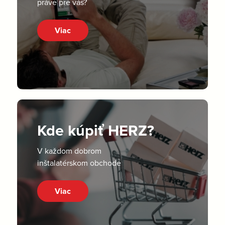
práve pre vás?
Viac
Kde kúpiť HERZ?
V každom dobrom
inštalatérskom obchode
Viac