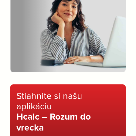
Stiahnite si našu
aplikáciu
Hcalc – Rozum do
vrecka