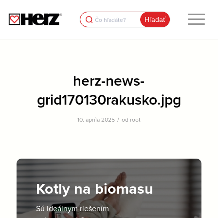
Search
for:
herz-news-
grid170130rakusko.jpg
/
10. apríla 2025
od
root
Kotly na biomasu
Sú ideálnym riešením