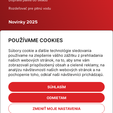
Rozdeľovač pre pitnú vodu
Novinky 2025
Schodiskové rozdeľovače
POUŽÍVAME COOKIES
Dynamické termostatické ventily
Súbory cookie a ďalšie technológie sledovania
používame na zlepšenie vášho zážitku z prehliadania
našich webových stránok, na to, aby sme vám
zobrazovali prispôsobený obsah a cielené reklamy, na
Domov
Produkty
analýzu návštevnosti našich webových stránok a na
pochopenie toho, odkiaľ naši návštevníci prichádzajú.
Aktuality
Odber šikovné tipy
Kalkulačky
Cenníky
SÚHLASÍM
Na stiahnutie
Referencie
ODMIETAM
O nás
Kontakt
ZMENIŤ MOJE NASTAVENIA
Nastavenie cookies