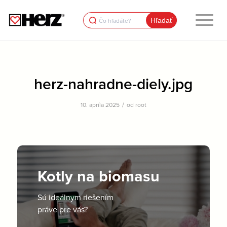
Search
for:
herz-nahradne-diely.jpg
/
10. apríla 2025
od
root
Kotly na biomasu
Sú ideálnym riešením
práve pre vás?