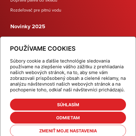
Rozdeľovač pre pitnú vodu
Novinky 2025
Schodiskové rozdeľovače
POUŽÍVAME COOKIES
Dynamické termostatické ventily
Súbory cookie a ďalšie technológie sledovania
používame na zlepšenie vášho zážitku z prehliadania
našich webových stránok, na to, aby sme vám
zobrazovali prispôsobený obsah a cielené reklamy, na
Domov
Produkty
analýzu návštevnosti našich webových stránok a na
pochopenie toho, odkiaľ naši návštevníci prichádzajú.
Aktuality
Odber šikovné tipy
Kalkulačky
Cenníky
SÚHLASÍM
Na stiahnutie
Referencie
ODMIETAM
O nás
Kontakt
ZMENIŤ MOJE NASTAVENIA
Nastavenie cookies