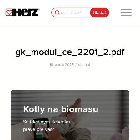
Search
for:
gk_modul_ce_2201_2.pdf
/
10. apríla 2025
od
root
Kotly na biomasu
Sú ideálnym riešením
práve pre vás?