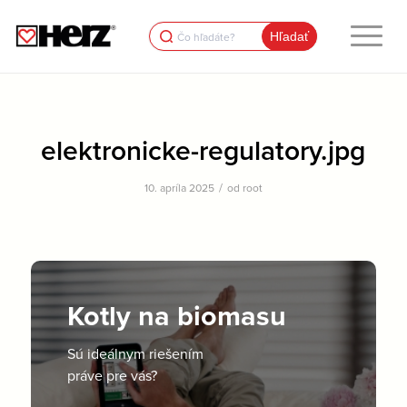
Search
for:
elektronicke-regulatory.jpg
/
10. apríla 2025
od
root
Kotly na biomasu
Sú ideálnym riešením
práve pre vás?