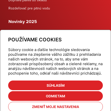
Rozdeľovač pre pitnú vodu
Novinky 2025
Schodiskové rozdeľovače
POUŽÍVAME COOKIES
Dynamické termostatické ventily
Súbory cookie a ďalšie technológie sledovania
používame na zlepšenie vášho zážitku z prehliadania
našich webových stránok, na to, aby sme vám
zobrazovali prispôsobený obsah a cielené reklamy, na
Domov
Produkty
analýzu návštevnosti našich webových stránok a na
pochopenie toho, odkiaľ naši návštevníci prichádzajú.
Aktuality
Odber šikovné tipy
Kalkulačky
Cenníky
SÚHLASÍM
Na stiahnutie
Referencie
ODMIETAM
O nás
Kontakt
ZMENIŤ MOJE NASTAVENIA
Nastavenie cookies