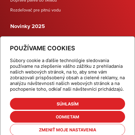
Rozdeľovač pre pitnú vodu
Novinky 2025
Schodiskové rozdeľovače
POUŽÍVAME COOKIES
Dynamické termostatické ventily
Súbory cookie a ďalšie technológie sledovania
používame na zlepšenie vášho zážitku z prehliadania
našich webových stránok, na to, aby sme vám
zobrazovali prispôsobený obsah a cielené reklamy, na
Domov
Produkty
analýzu návštevnosti našich webových stránok a na
pochopenie toho, odkiaľ naši návštevníci prichádzajú.
Aktuality
Odber šikovné tipy
Kalkulačky
Cenníky
SÚHLASÍM
Na stiahnutie
Referencie
ODMIETAM
O nás
Kontakt
ZMENIŤ MOJE NASTAVENIA
Nastavenie cookies