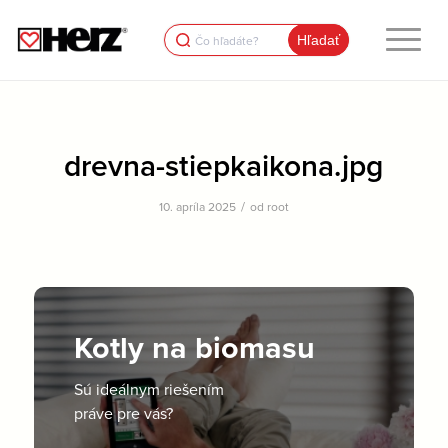
Search
for:
drevna-stiepkaikona.jpg
/
10. apríla 2025
od
root
Kotly na biomasu
Sú ideálnym riešením
práve pre vás?