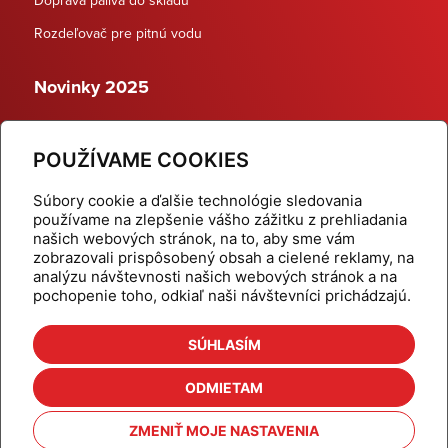
Rozdeľovač pre pitnú vodu
Novinky 2025
Schodiskové rozdeľovače
POUŽÍVAME COOKIES
Dynamické termostatické ventily
Súbory cookie a ďalšie technológie sledovania
používame na zlepšenie vášho zážitku z prehliadania
našich webových stránok, na to, aby sme vám
zobrazovali prispôsobený obsah a cielené reklamy, na
Domov
Produkty
analýzu návštevnosti našich webových stránok a na
pochopenie toho, odkiaľ naši návštevníci prichádzajú.
Aktuality
Odber šikovné tipy
Kalkulačky
Cenníky
SÚHLASÍM
Na stiahnutie
Referencie
ODMIETAM
O nás
Kontakt
ZMENIŤ MOJE NASTAVENIA
Nastavenie cookies