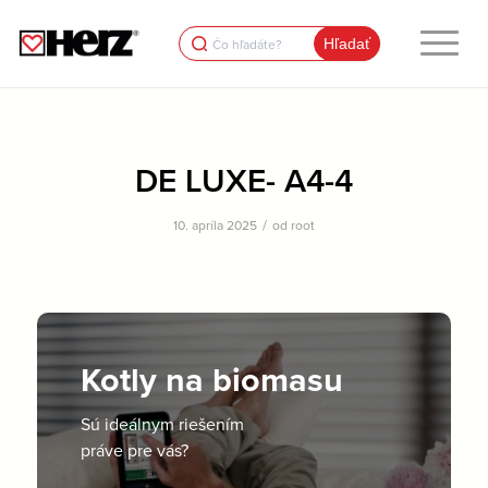
Search
for:
DE LUXE- A4-4
/
10. apríla 2025
od
root
Kotly na biomasu
Sú ideálnym riešením
práve pre vás?