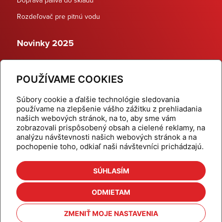
Rozdeľovač pre pitnú vodu
Novinky 2025
Schodiskové rozdeľovače
POUŽÍVAME COOKIES
Dynamické termostatické ventily
Súbory cookie a ďalšie technológie sledovania
používame na zlepšenie vášho zážitku z prehliadania
našich webových stránok, na to, aby sme vám
zobrazovali prispôsobený obsah a cielené reklamy, na
Domov
Produkty
analýzu návštevnosti našich webových stránok a na
pochopenie toho, odkiaľ naši návštevníci prichádzajú.
Aktuality
Odber šikovné tipy
Kalkulačky
Cenníky
SÚHLASÍM
Na stiahnutie
Referencie
ODMIETAM
O nás
Kontakt
ZMENIŤ MOJE NASTAVENIA
Nastavenie cookies