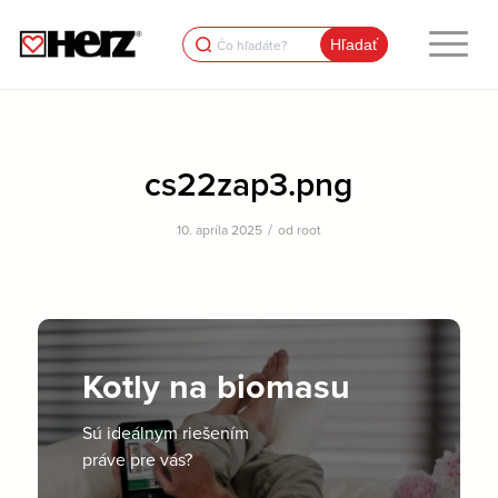
Search
for:
cs22zap3.png
/
10. apríla 2025
od
root
Kotly na biomasu
Sú ideálnym riešením
práve pre vás?