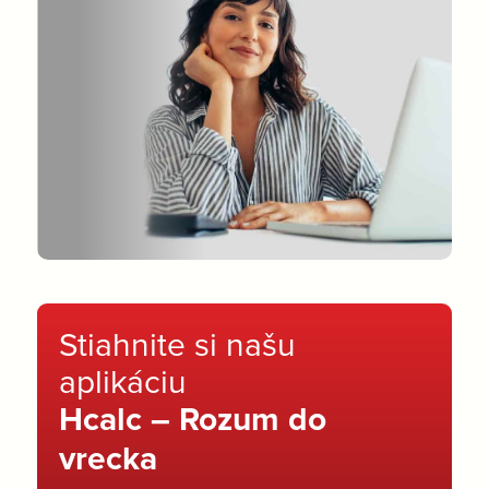
Stiahnite si našu
aplikáciu
Hcalc – Rozum do
vrecka