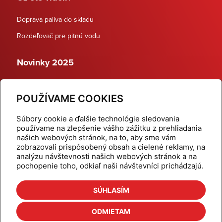
Doprava paliva do skladu
Rozdeľovač pre pitnú vodu
Novinky 2025
Schodiskové rozdeľovače
POUŽÍVAME COOKIES
Dynamické termostatické ventily
Súbory cookie a ďalšie technológie sledovania
používame na zlepšenie vášho zážitku z prehliadania
našich webových stránok, na to, aby sme vám
zobrazovali prispôsobený obsah a cielené reklamy, na
Domov
Produkty
analýzu návštevnosti našich webových stránok a na
pochopenie toho, odkiaľ naši návštevníci prichádzajú.
Aktuality
Odber šikovné tipy
Kalkulačky
Cenníky
SÚHLASÍM
Na stiahnutie
Referencie
ODMIETAM
O nás
Kontakt