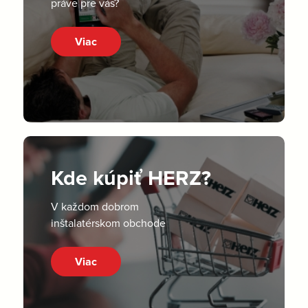
práve pre vás?
Viac
Kde kúpiť HERZ?
V každom dobrom
inštalatérskom obchode
Viac