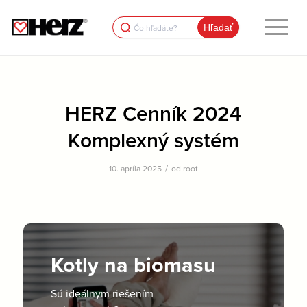
Search
for:
HERZ Cenník 2024
Komplexný systém
/
10. apríla 2025
od
root
Kotly na biomasu
Sú ideálnym riešením