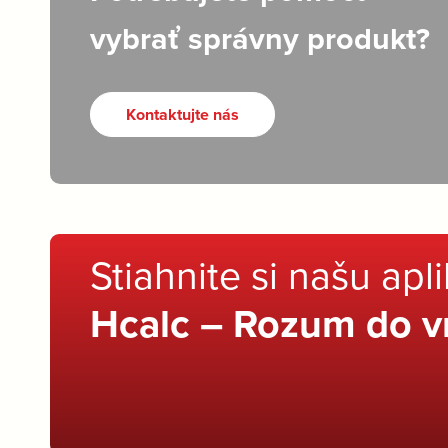
vybrať správny produkt?
Kontaktujte nás
Stiahnite si našu apl
Hcalc – Rozum do v