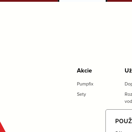
Akcie
Už
Pumpfix
Dop
Sety
Roz
vo
POUŽ