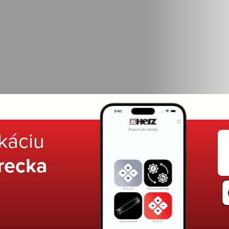
ikáciu
recka