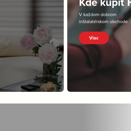
Kde kúpiť
V každom dobrom
inštalatérskom obchode
Viac