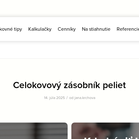
kovné tipy
Kalkulačky
Cenníky
Na stiahnutie
Referenci
Celokovový zásobník peliet
/
14. júla 2025
od
jana.krchova