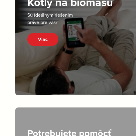
Kotly na biomasu
Sú ideálnym riešením
práve pre vás?
Viac
Potrebujete pomôcť