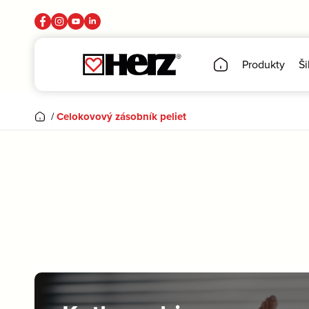
Produkty
Ši
/
Celokovový zásobník peliet