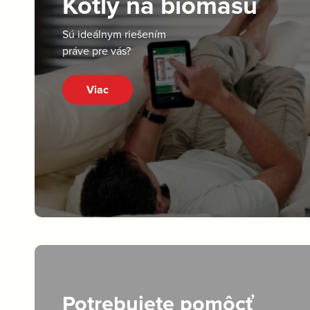
Kotly na biomasu
Sú ideálnym riešením
práve pre vás?
Viac
Potrebujete pomôcť