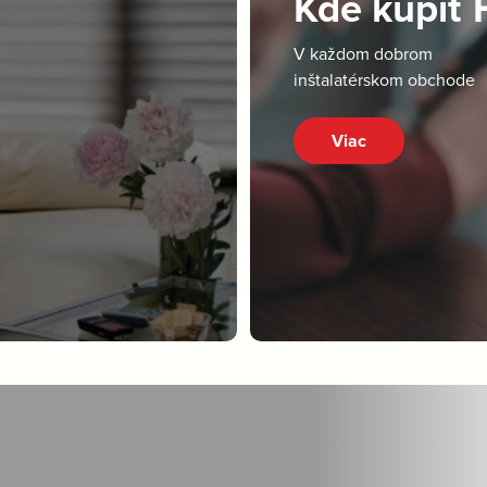
Kde kúpiť
V každom dobrom
inštalatérskom obchode
Viac