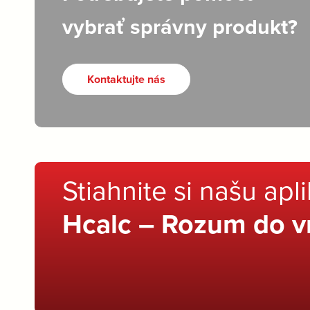
vybrať správny produkt?
Kontaktujte nás
Stiahnite si našu apl
Hcalc – Rozum do v