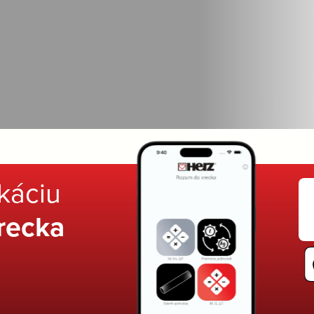
ikáciu
recka