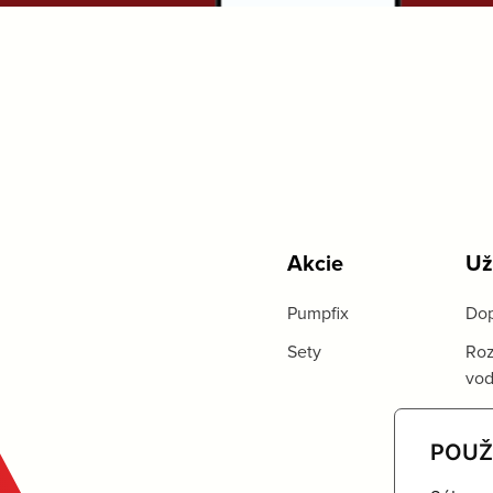
Akcie
Už
Pumpfix
Dop
Sety
Roz
vo
POUŽ