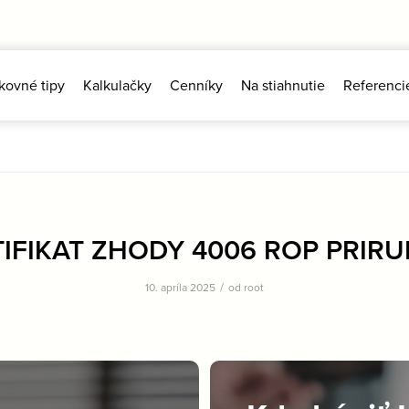
kovné tipy
Kalkulačky
Cenníky
Na stiahnutie
Referenci
IFIKAT ZHODY 4006 ROP PRIRU
/
10. apríla 2025
od
root