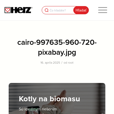
Search
for:
cairo-997635-960-720-
pixabay.jpg
/
16. apríla 2025
od
root
Kotly na biomasu
Sú ideálnym riešením