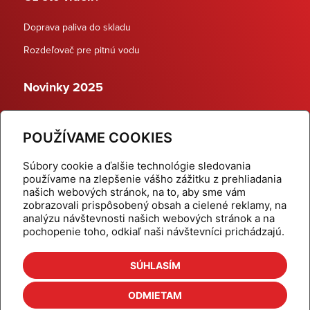
Doprava paliva do skladu
Rozdeľovač pre pitnú vodu
Novinky 2025
Schodiskové rozdeľovače
POUŽÍVAME COOKIES
Dynamické termostatické ventily
Súbory cookie a ďalšie technológie sledovania
používame na zlepšenie vášho zážitku z prehliadania
našich webových stránok, na to, aby sme vám
zobrazovali prispôsobený obsah a cielené reklamy, na
Domov
Produkty
analýzu návštevnosti našich webových stránok a na
pochopenie toho, odkiaľ naši návštevníci prichádzajú.
Aktuality
Odber šikovné tipy
Kalkulačky
Cenníky
SÚHLASÍM
Na stiahnutie
Referencie
ODMIETAM
O nás
Kontakt