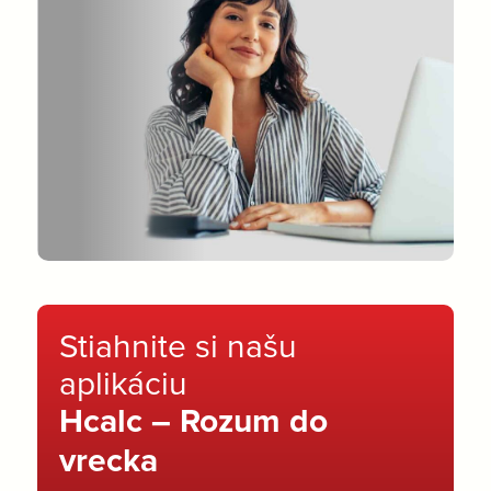
Stiahnite si našu
aplikáciu
Hcalc – Rozum do
vrecka