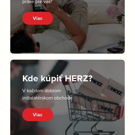
práve pre vás?
Viac
Kde kúpiť HERZ?
V každom dobrom
inštalatérskom obchode
Viac