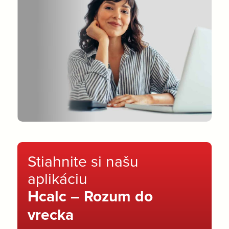
Stiahnite si našu
aplikáciu
Hcalc – Rozum do
vrecka