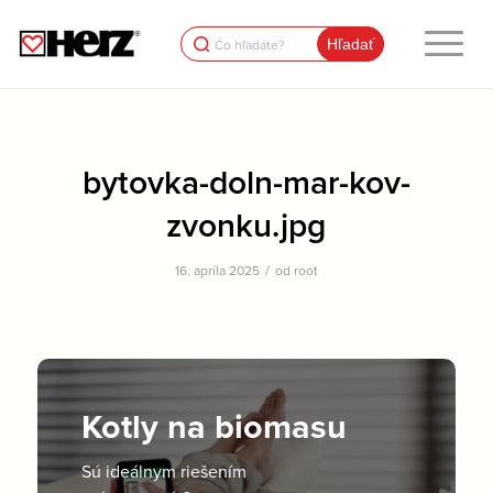
Search
for:
bytovka-doln-mar-kov-
zvonku.jpg
/
16. apríla 2025
od
root
Kotly na biomasu
Sú ideálnym riešením