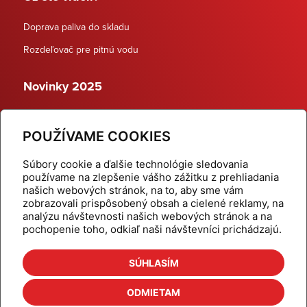
Doprava paliva do skladu
Rozdeľovač pre pitnú vodu
Novinky 2025
Schodiskové rozdeľovače
POUŽÍVAME COOKIES
Dynamické termostatické ventily
Súbory cookie a ďalšie technológie sledovania
používame na zlepšenie vášho zážitku z prehliadania
našich webových stránok, na to, aby sme vám
zobrazovali prispôsobený obsah a cielené reklamy, na
Domov
Produkty
analýzu návštevnosti našich webových stránok a na
pochopenie toho, odkiaľ naši návštevníci prichádzajú.
Aktuality
Odber šikovné tipy
Kalkulačky
Cenníky
SÚHLASÍM
Na stiahnutie
Referencie
ODMIETAM
O nás
Kontakt