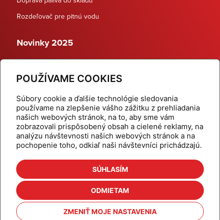
Rozdeľovač pre pitnú vodu
Novinky 2025
Schodiskové rozdeľovače
POUŽÍVAME COOKIES
Dynamické termostatické ventily
Súbory cookie a ďalšie technológie sledovania
používame na zlepšenie vášho zážitku z prehliadania
našich webových stránok, na to, aby sme vám
zobrazovali prispôsobený obsah a cielené reklamy, na
Domov
Produkty
analýzu návštevnosti našich webových stránok a na
pochopenie toho, odkiaľ naši návštevníci prichádzajú.
Aktuality
Odber šikovné tipy
Kalkulačky
Cenníky
SÚHLASÍM
Na stiahnutie
Referencie
ODMIETAM
O nás
Kontakt
ZMENIŤ MOJE NASTAVENIA
Nastavenie cookies