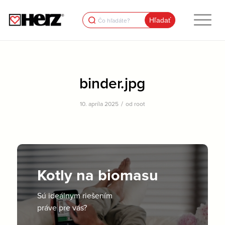
Search
for:
binder.jpg
/
10. apríla 2025
od
root
Kotly na biomasu
Sú ideálnym riešením
práve pre vás?