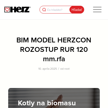
Search
for:
BIM MODEL HERZCON
ROZOSTUP RUR 120
mm.rfa
/
10. apríla 2025
od
root
Kotly na biomasu