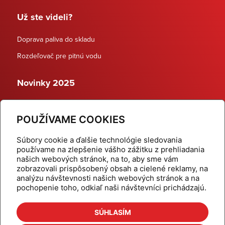
Už ste videli?
Doprava paliva do skladu
Rozdeľovač pre pitnú vodu
Novinky 2025
Schodiskové rozdeľovače
POUŽÍVAME COOKIES
Dynamické termostatické ventily
Súbory cookie a ďalšie technológie sledovania
používame na zlepšenie vášho zážitku z prehliadania
našich webových stránok, na to, aby sme vám
zobrazovali prispôsobený obsah a cielené reklamy, na
Domov
Produkty
analýzu návštevnosti našich webových stránok a na
pochopenie toho, odkiaľ naši návštevníci prichádzajú.
Aktuality
Odber šikovné tipy
Kalkulačky
Cenníky
SÚHLASÍM
Na stiahnutie
Referencie