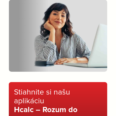
Stiahnite si našu
aplikáciu
Hcalc – Rozum do