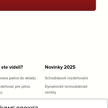
 ste videli?
Novinky 2025
rava paliva do skladu
Schodiskové rozdeľovače
deľovač pre pitnú
Dynamické termostatické
du
ventily