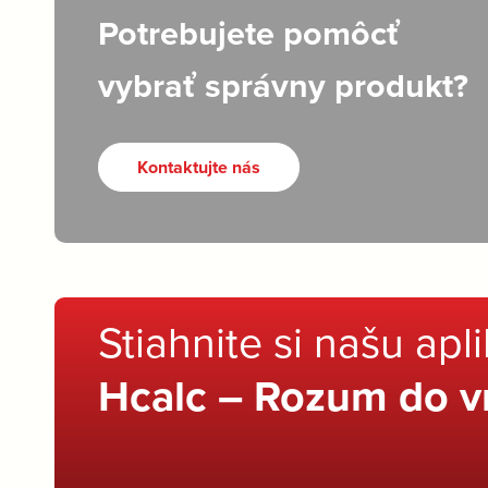
Potrebujete pomôcť
vybrať správny produkt?
Kontaktujte nás
Stiahnite si našu apl
Hcalc – Rozum do v