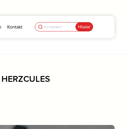
Search
e
Kontakt
for:
A HERZCULES