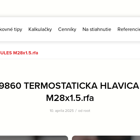
kovné tipy
Kalkulačky
Cenníky
Na stiahnutie
Referenci
LES M28x1.5.rfa
9860 TERMOSTATICKA HLAVIC
M28x1.5.rfa
/
10. apríla 2025
od
root