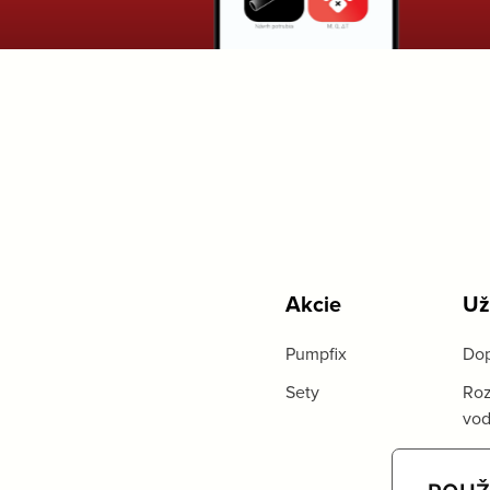
Akcie
Už
Pumpfix
Dop
Sety
Roz
vo