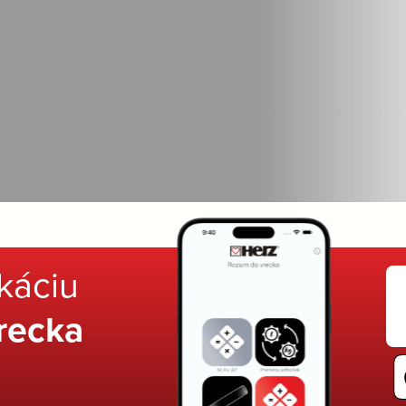
ikáciu
recka