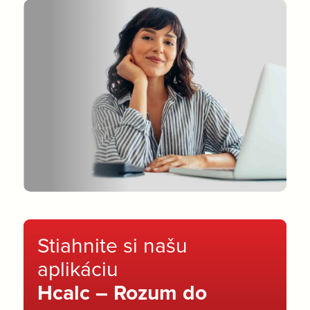
Stiahnite si našu
aplikáciu
Hcalc – Rozum do