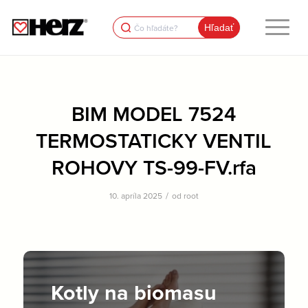
Search
for:
BIM MODEL 7524
TERMOSTATICKY VENTIL
ROHOVY TS-99-FV.rfa
/
10. apríla 2025
od
root
Kotly na biomasu