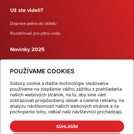
Už ste videli?
Doprava paliva do skladu
Rozdeľovač pre pitnú vodu
Novinky 2025
Schodiskové rozdeľovače
POUŽÍVAME COOKIES
Dynamické termostatické ventily
Súbory cookie a ďalšie technológie sledovania
používame na zlepšenie vášho zážitku z prehliadania
našich webových stránok, na to, aby sme vám
zobrazovali prispôsobený obsah a cielené reklamy, na
Domov
Produkty
analýzu návštevnosti našich webových stránok a na
pochopenie toho, odkiaľ naši návštevníci prichádzajú.
Aktuality
Odber šikovné tipy
Kalkulačky
Cenníky
SÚHLASÍM
Na stiahnutie
Referencie