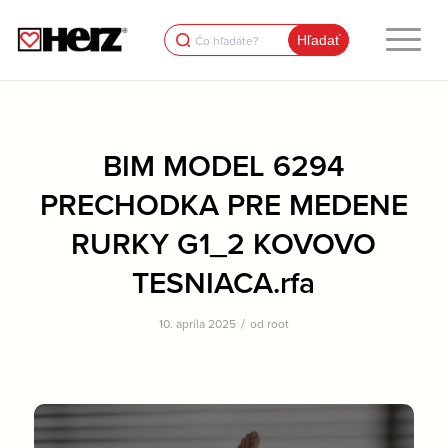
Search
for:
BIM MODEL 6294
PRECHODKA PRE MEDENE
RURKY G1_2 KOVOVO
TESNIACA.rfa
/
10. apríla 2025
od
root