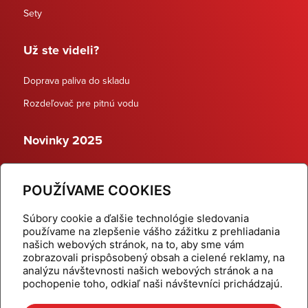
Sety
Už ste videli?
Doprava paliva do skladu
Rozdeľovač pre pitnú vodu
Novinky 2025
Schodiskové rozdeľovače
POUŽÍVAME COOKIES
Dynamické termostatické ventily
Súbory cookie a ďalšie technológie sledovania
používame na zlepšenie vášho zážitku z prehliadania
našich webových stránok, na to, aby sme vám
zobrazovali prispôsobený obsah a cielené reklamy, na
Domov
Produkty
analýzu návštevnosti našich webových stránok a na
pochopenie toho, odkiaľ naši návštevníci prichádzajú.
Aktuality
Odber šikovné tipy