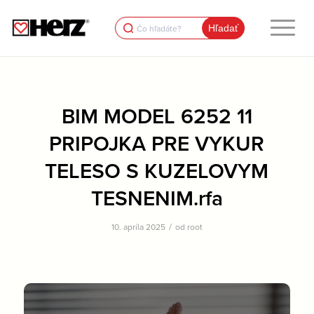
Search
for:
BIM MODEL 6252 11
PRIPOJKA PRE VYKUR
TELESO S KUZELOVYM
TESNENIM.rfa
/
10. apríla 2025
od
root