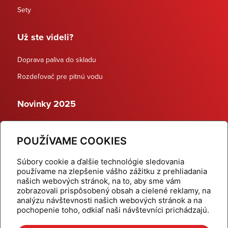
Sety
Už ste videli?
Doprava paliva do skladu
Rozdeľovač pre pitnú vodu
Novinky 2025
Schodiskové rozdeľovače
POUŽÍVAME COOKIES
Dynamické termostatické ventily
Súbory cookie a ďalšie technológie sledovania
používame na zlepšenie vášho zážitku z prehliadania
našich webových stránok, na to, aby sme vám
zobrazovali prispôsobený obsah a cielené reklamy, na
Domov
Produkty
analýzu návštevnosti našich webových stránok a na
pochopenie toho, odkiaľ naši návštevníci prichádzajú.
Aktuality
Odber šikovné tipy