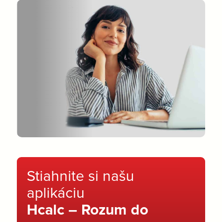
Stiahnite si našu
aplikáciu
Hcalc – Rozum do