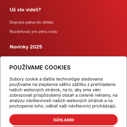
Už ste videli?
Doprava paliva do skladu
Rozdeľovač pre pitnú vodu
Novinky 2025
Schodiskové rozdeľovače
POUŽÍVAME COOKIES
Dynamické termostatické ventily
Súbory cookie a ďalšie technológie sledovania
používame na zlepšenie vášho zážitku z prehliadania
našich webových stránok, na to, aby sme vám
zobrazovali prispôsobený obsah a cielené reklamy, na
Domov
Produkty
analýzu návštevnosti našich webových stránok a na
pochopenie toho, odkiaľ naši návštevníci prichádzajú.
Aktuality
Odber šikovné tipy
Kalkulačky
Cenníky
SÚHLASÍM
Na stiahnutie
Referencie