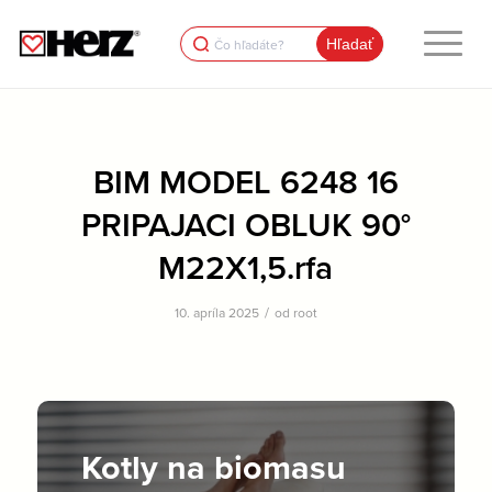
Search
for:
BIM MODEL 6248 16
PRIPAJACI OBLUK 90°
M22X1,5.rfa
/
10. apríla 2025
od
root
Kotly na biomasu