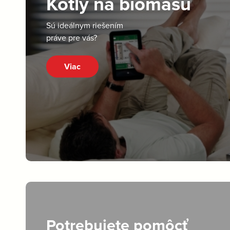
Kotly na biomasu
Sú ideálnym riešením
práve pre vás?
Viac
Potrebujete pomôcť