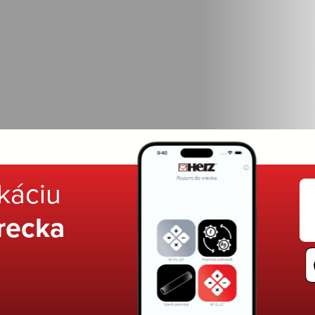
ikáciu
recka