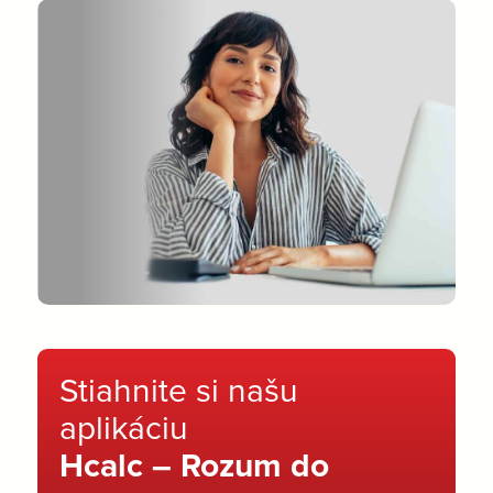
Stiahnite si našu
aplikáciu
Hcalc – Rozum do