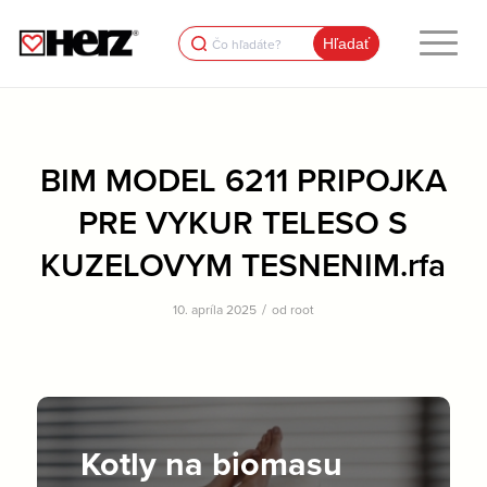
Search
for:
BIM MODEL 6211 PRIPOJKA
PRE VYKUR TELESO S
KUZELOVYM TESNENIM.rfa
/
10. apríla 2025
od
root
Kotly na biomasu