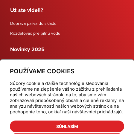
Už ste videli?
Doprava paliva do skladu
Rozdeľovač pre pitnú vodu
Novinky 2025
Schodiskové rozdeľovače
POUŽÍVAME COOKIES
Dynamické termostatické ventily
Súbory cookie a ďalšie technológie sledovania
používame na zlepšenie vášho zážitku z prehliadania
našich webových stránok, na to, aby sme vám
zobrazovali prispôsobený obsah a cielené reklamy, na
Domov
Produkty
analýzu návštevnosti našich webových stránok a na
pochopenie toho, odkiaľ naši návštevníci prichádzajú.
Aktuality
Odber šikovné tipy
Kalkulačky
Cenníky
SÚHLASÍM
Na stiahnutie
Referencie