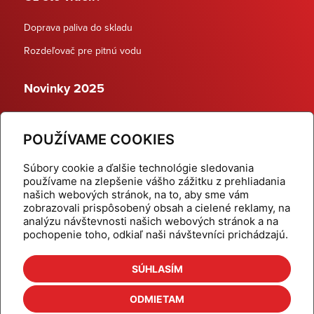
Doprava paliva do skladu
Rozdeľovač pre pitnú vodu
Novinky 2025
Schodiskové rozdeľovače
POUŽÍVAME COOKIES
Dynamické termostatické ventily
Súbory cookie a ďalšie technológie sledovania
používame na zlepšenie vášho zážitku z prehliadania
našich webových stránok, na to, aby sme vám
zobrazovali prispôsobený obsah a cielené reklamy, na
Domov
Produkty
analýzu návštevnosti našich webových stránok a na
pochopenie toho, odkiaľ naši návštevníci prichádzajú.
Aktuality
Odber šikovné tipy
Kalkulačky
Cenníky
SÚHLASÍM
Na stiahnutie
Referencie
ODMIETAM
O nás
Kontakt