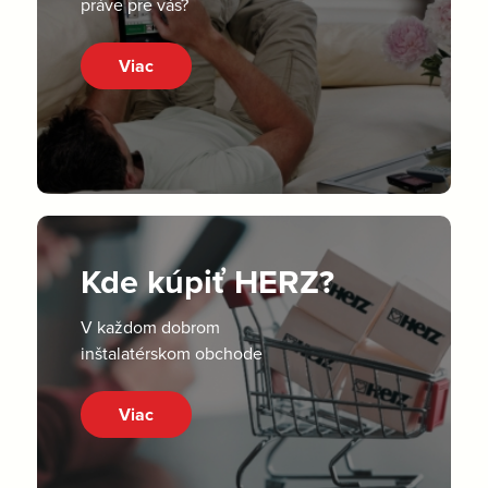
práve pre vás?
Viac
Kde kúpiť HERZ?
V každom dobrom
inštalatérskom obchode
Viac