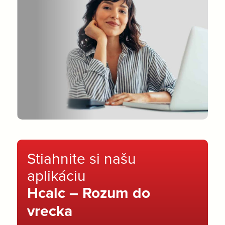
Stiahnite si našu
aplikáciu
Hcalc – Rozum do
vrecka