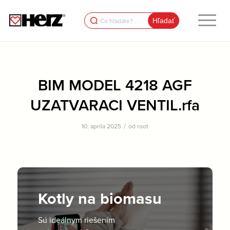
Search
for:
BIM MODEL 4218 AGF
UZATVARACI VENTIL.rfa
/
10. apríla 2025
od
root
Kotly na biomasu
Sú ideálnym riešením