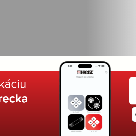
ikáciu
recka