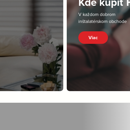
Kde kúpiť
V každom dobrom
inštalatérskom obchode
Viac