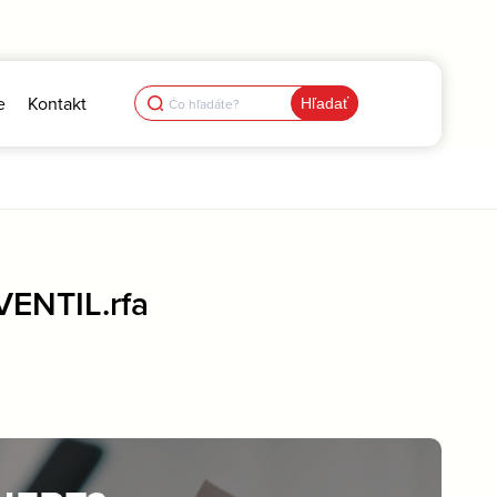
Search
e
Kontakt
for:
ENTIL.rfa