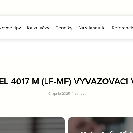
kovné tipy
Kalkulačky
Cenníky
Na stiahnutie
Referenci
L 4017 M (LF-MF) VYVAZOVACI V
/
10. apríla 2025
od
root