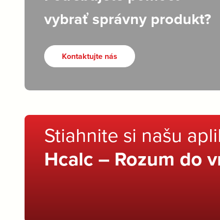
vybrať správny produkt?
Kontaktujte nás
Stiahnite si našu apl
Hcalc – Rozum do v