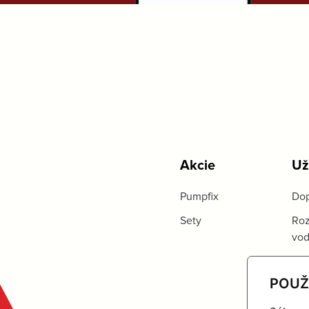
Akcie
Už
Pumpfix
Dop
Sety
Roz
vo
POUŽ