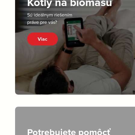
Kotly na biomasu
Sú ideálnym riešením
práve pre vás?
Viac
Potrebujete pomôcť