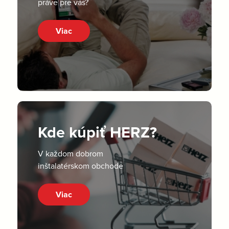
práve pre vás?
Viac
Kde kúpiť HERZ?
V každom dobrom
inštalatérskom obchode
Viac