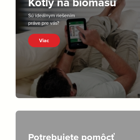
Kotly na biomasu
Sú ideálnym riešením
práve pre vás?
Viac
Potrebujete pomôcť