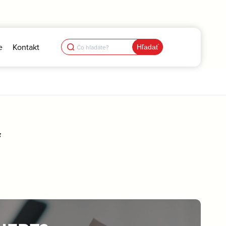
Search
e
Kontakt
for:
f