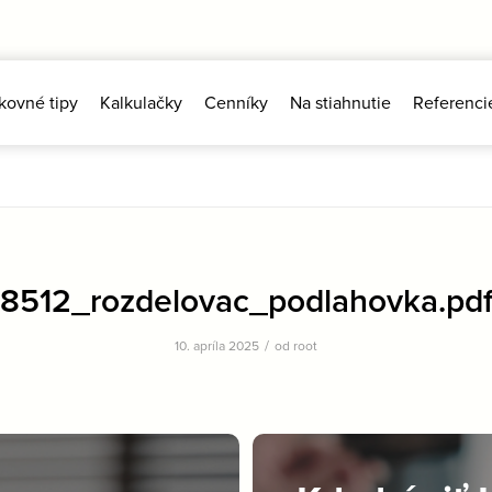
kovné tipy
Kalkulačky
Cenníky
Na stiahnutie
Referenci
8512_rozdelovac_podlahovka.pd
/
10. apríla 2025
od
root