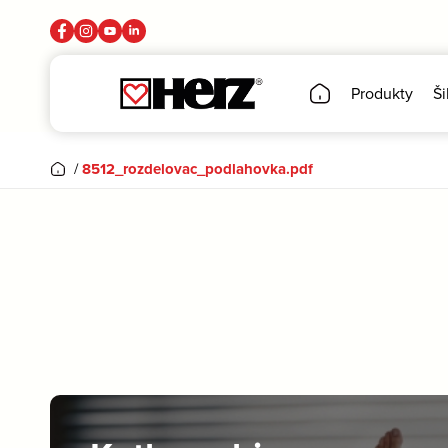
Produkty
Ši
/
8512_rozdelovac_podlahovka.pdf