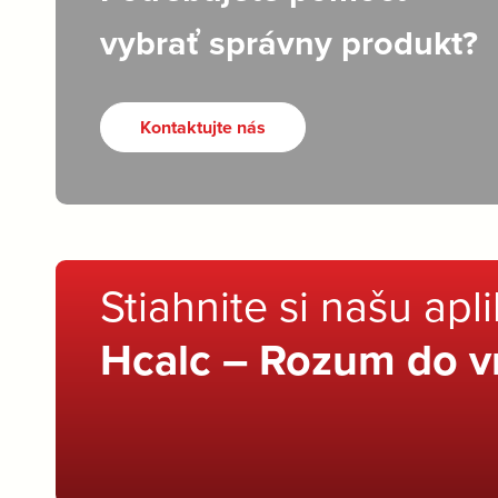
vybrať správny produkt?
Kontaktujte nás
Stiahnite si našu apl
Hcalc – Rozum do v