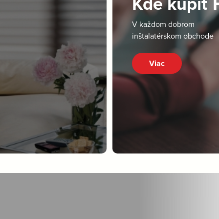
Kde kúpiť
V každom dobrom
inštalatérskom obchode
Viac