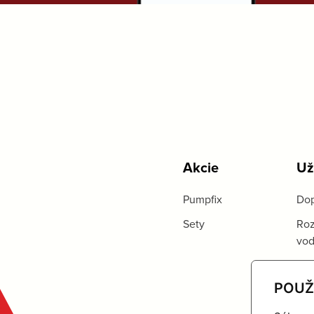
Akcie
Už
Pumpfix
Dop
Sety
Roz
vo
POUŽ