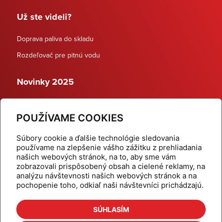
Už ste videli?
Doprava paliva do skladu
Rozdeľovač pre pitnú vodu
Novinky 2025
Schodiskové rozdeľovače
POUŽÍVAME COOKIES
Dynamické termostatické ventily
Súbory cookie a ďalšie technológie sledovania
používame na zlepšenie vášho zážitku z prehliadania
našich webových stránok, na to, aby sme vám
zobrazovali prispôsobený obsah a cielené reklamy, na
Domov
Produkty
analýzu návštevnosti našich webových stránok a na
pochopenie toho, odkiaľ naši návštevníci prichádzajú.
Aktuality
Odber šikovné tipy
Kalkulačky
Cenníky
SÚHLASÍM
Na stiahnutie
Referencie