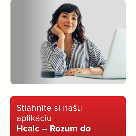
Stiahnite si našu
aplikáciu
Hcalc – Rozum do