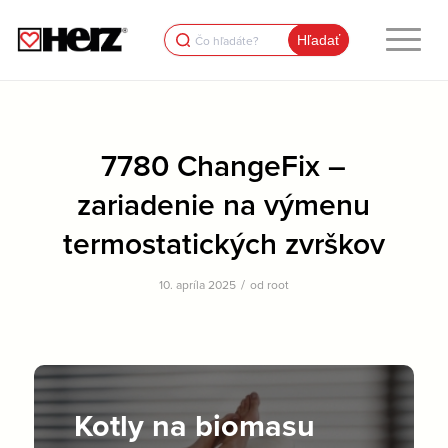
Search
for:
7780 ChangeFix –
zariadenie na výmenu
termostatických zvrškov
/
10. apríla 2025
od
root
Kotly na biomasu