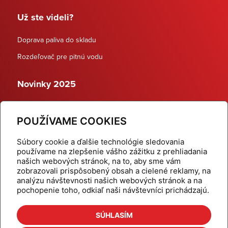
Už ste videli?
Doprava paliva do skladu
Rozdeľovač pre pitnú vodu
Novinky 2025
Schodiskové rozdeľovače
POUŽÍVAME COOKIES
Dynamické termostatické ventily
Súbory cookie a ďalšie technológie sledovania
používame na zlepšenie vášho zážitku z prehliadania
našich webových stránok, na to, aby sme vám
zobrazovali prispôsobený obsah a cielené reklamy, na
Domov
Produkty
analýzu návštevnosti našich webových stránok a na
pochopenie toho, odkiaľ naši návštevníci prichádzajú.
Aktuality
Odber šikovné tipy
Kalkulačky
Cenníky
SÚHLASÍM
Na stiahnutie
Referencie