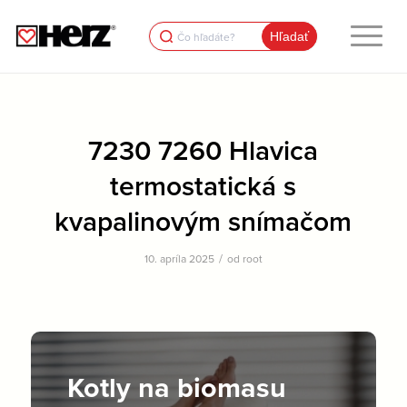
Search
for:
7230 7260 Hlavica
termostatická s
kvapalinovým snímačom
/
10. apríla 2025
od
root
Kotly na biomasu