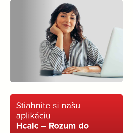
Stiahnite si našu
aplikáciu
Hcalc – Rozum do