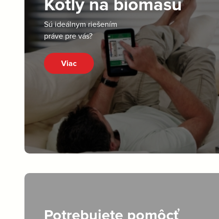
Kotly na biomasu
Sú ideálnym riešením
práve pre vás?
Viac
Potrebujete pomôcť