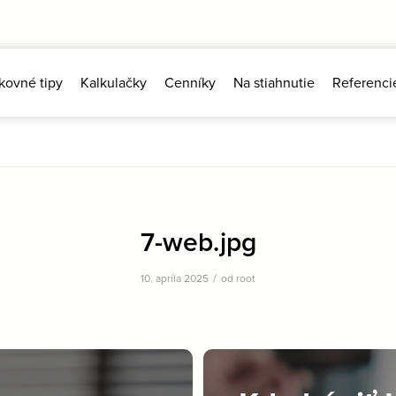
kovné tipy
Kalkulačky
Cenníky
Na stiahnutie
Referenci
7-web.jpg
/
10. apríla 2025
od
root