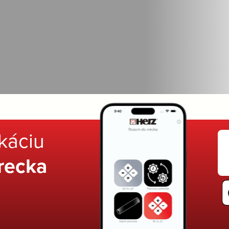
ikáciu
recka