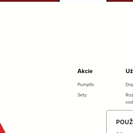
Akcie
Už
Pumpfix
Dop
Sety
Roz
vo
POUŽ