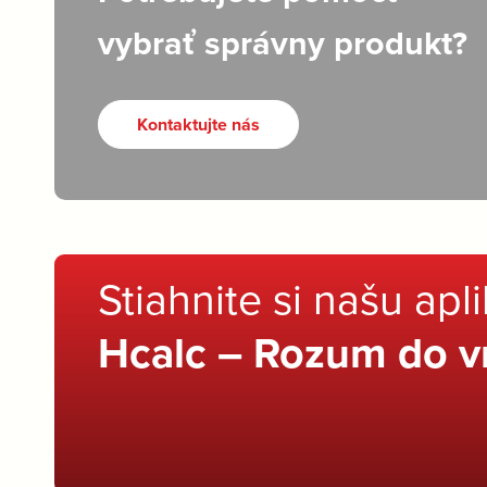
vybrať správny produkt?
Kontaktujte nás
Stiahnite si našu apl
Hcalc – Rozum do v