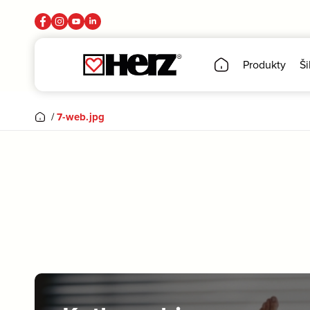
Produkty
Ši
/
7-web.jpg