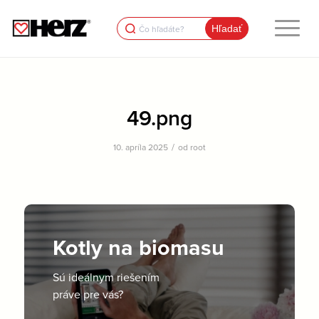
Search
for:
49.png
/
10. apríla 2025
od
root
Kotly na biomasu
Sú ideálnym riešením
práve pre vás?