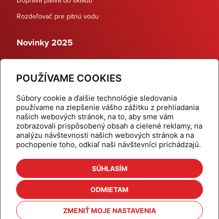
Rozdeľovač pre pitnú vodu
Novinky 2025
Schodiskové rozdeľovače
POUŽÍVAME COOKIES
Dynamické termostatické ventily
Súbory cookie a ďalšie technológie sledovania
používame na zlepšenie vášho zážitku z prehliadania
našich webových stránok, na to, aby sme vám
zobrazovali prispôsobený obsah a cielené reklamy, na
Domov
Produkty
analýzu návštevnosti našich webových stránok a na
pochopenie toho, odkiaľ naši návštevníci prichádzajú.
Aktuality
Odber šikovné tipy
Kalkulačky
Cenníky
SÚHLASÍM
Na stiahnutie
Referencie
ODMIETAM
O nás
Kontakt
ZMENIŤ MOJE NASTAVENIA
Nastavenie cookies