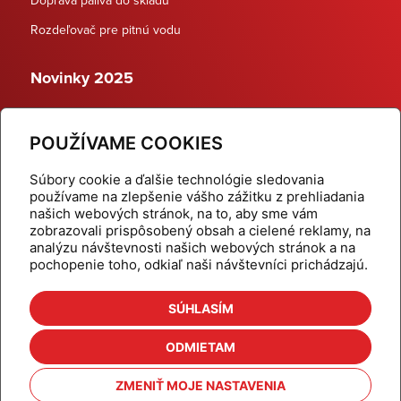
Rozdeľovač pre pitnú vodu
Novinky 2025
Schodiskové rozdeľovače
POUŽÍVAME COOKIES
Dynamické termostatické ventily
Súbory cookie a ďalšie technológie sledovania
používame na zlepšenie vášho zážitku z prehliadania
našich webových stránok, na to, aby sme vám
zobrazovali prispôsobený obsah a cielené reklamy, na
Domov
Produkty
analýzu návštevnosti našich webových stránok a na
pochopenie toho, odkiaľ naši návštevníci prichádzajú.
Aktuality
Odber šikovné tipy
Kalkulačky
Cenníky
SÚHLASÍM
Na stiahnutie
Referencie
ODMIETAM
O nás
Kontakt
ZMENIŤ MOJE NASTAVENIA
Nastavenie cookies