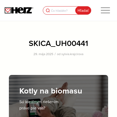
Search
for:
SKICA_UH00441
/
29. mája 2025
od
sylvia.krajcirova
Kotly na biomasu
Sú ideálnym riešením
práve pre vás?