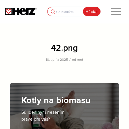
Search
for:
42.png
/
10. apríla 2025
od
root
Kotly na biomasu
Sú ideálnym riešením
práve pre vás?