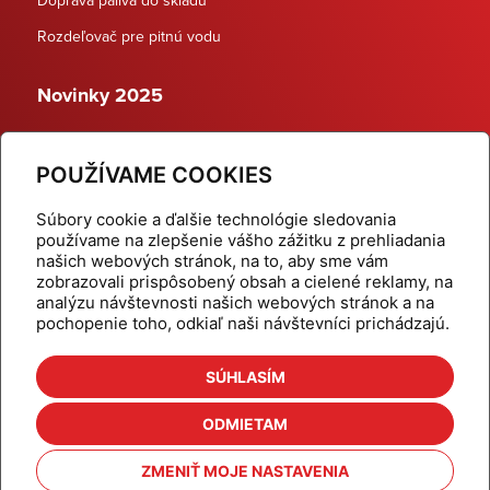
Rozdeľovač pre pitnú vodu
Novinky 2025
Schodiskové rozdeľovače
POUŽÍVAME COOKIES
Dynamické termostatické ventily
Súbory cookie a ďalšie technológie sledovania
používame na zlepšenie vášho zážitku z prehliadania
našich webových stránok, na to, aby sme vám
zobrazovali prispôsobený obsah a cielené reklamy, na
Domov
Produkty
analýzu návštevnosti našich webových stránok a na
pochopenie toho, odkiaľ naši návštevníci prichádzajú.
Aktuality
Odber šikovné tipy
Kalkulačky
Cenníky
SÚHLASÍM
Na stiahnutie
Referencie
ODMIETAM
O nás
Kontakt
ZMENIŤ MOJE NASTAVENIA
Nastavenie cookies