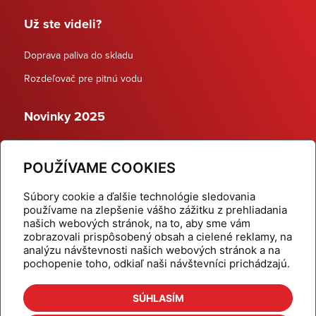
Už ste videli?
Doprava paliva do skladu
Rozdeľovač pre pitnú vodu
Novinky 2025
Schodiskové rozdeľovače
POUŽÍVAME COOKIES
Dynamické termostatické ventily
Súbory cookie a ďalšie technológie sledovania
používame na zlepšenie vášho zážitku z prehliadania
našich webových stránok, na to, aby sme vám
zobrazovali prispôsobený obsah a cielené reklamy, na
Domov
Produkty
analýzu návštevnosti našich webových stránok a na
pochopenie toho, odkiaľ naši návštevníci prichádzajú.
Aktuality
Odber šikovné tipy
Kalkulačky
Cenníky
SÚHLASÍM
Na stiahnutie
Referencie