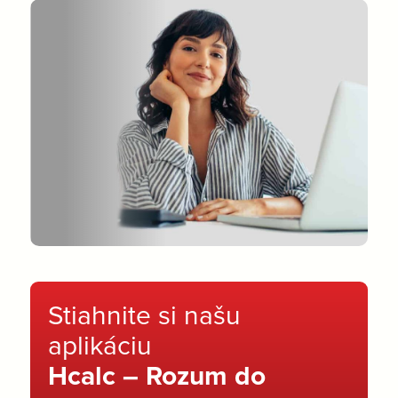
Stiahnite si našu
aplikáciu
Hcalc – Rozum do