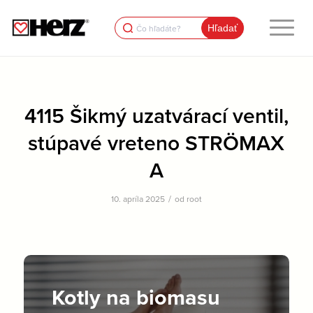
Search
for:
4115 Šikmý uzatvárací ventil,
stúpavé vreteno STRÖMAX
A
/
10. apríla 2025
od
root
Kotly na biomasu