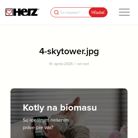
Search
for:
4-skytower.jpg
/
10. apríla 2025
od
root
Kotly na biomasu
Sú ideálnym riešením
práve pre vás?