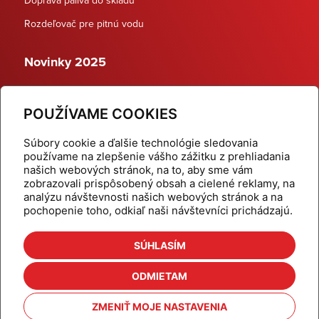
Rozdeľovač pre pitnú vodu
Novinky 2025
Schodiskové rozdeľovače
POUŽÍVAME COOKIES
Dynamické termostatické ventily
Súbory cookie a ďalšie technológie sledovania
používame na zlepšenie vášho zážitku z prehliadania
našich webových stránok, na to, aby sme vám
zobrazovali prispôsobený obsah a cielené reklamy, na
Domov
Produkty
analýzu návštevnosti našich webových stránok a na
pochopenie toho, odkiaľ naši návštevníci prichádzajú.
Aktuality
Odber šikovné tipy
Kalkulačky
Cenníky
SÚHLASÍM
Na stiahnutie
Referencie
ODMIETAM
O nás
Kontakt
ZMENIŤ MOJE NASTAVENIA
Nastavenie cookies