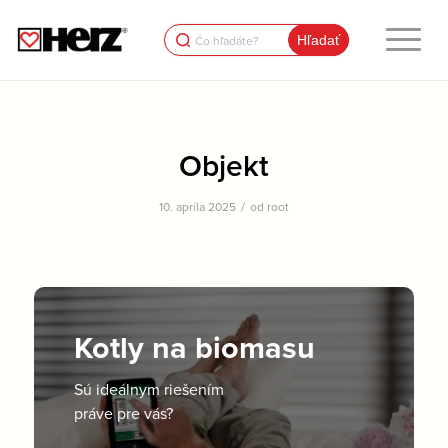
Search
for:
Objekt
/
10. apríla 2025
od
root
Kotly na biomasu
Sú ideálnym riešením
práve pre vás?