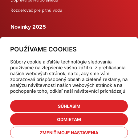
Rozdeľovač pre pitnú vodu
Novinky 2025
Schodiskové rozdeľovače
POUŽÍVAME COOKIES
Dynamické termostatické ventily
Súbory cookie a ďalšie technológie sledovania
používame na zlepšenie vášho zážitku z prehliadania
našich webových stránok, na to, aby sme vám
zobrazovali prispôsobený obsah a cielené reklamy, na
Domov
Produkty
analýzu návštevnosti našich webových stránok a na
pochopenie toho, odkiaľ naši návštevníci prichádzajú.
Aktuality
Odber šikovné tipy
Kalkulačky
Cenníky
SÚHLASÍM
Na stiahnutie
Referencie
ODMIETAM
O nás
Kontakt
ZMENIŤ MOJE NASTAVENIA
Nastavenie cookies