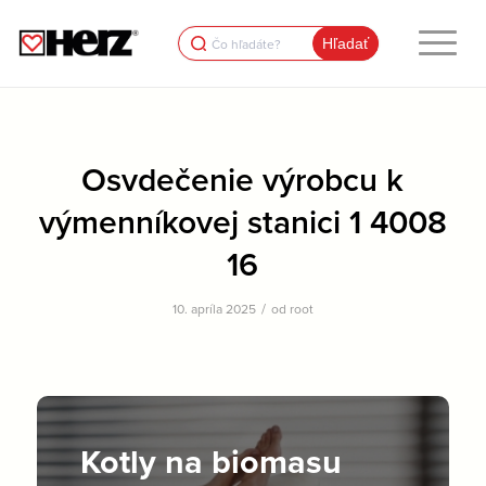
Search
for:
Osvdečenie výrobcu k
výmenníkovej stanici 1 4008
16
/
10. apríla 2025
od
root
Kotly na biomasu