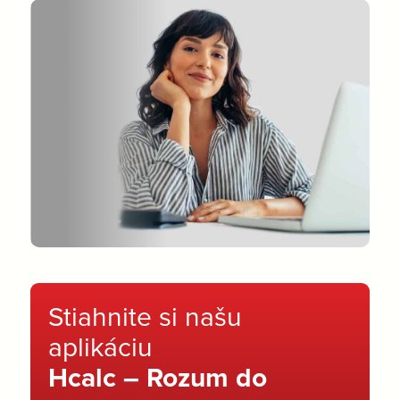
Stiahnite si našu
aplikáciu
Hcalc – Rozum do