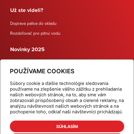
Už ste videli?
Doprava paliva do skladu
Rozdeľovač pre pitnú vodu
Novinky 2025
Schodiskové rozdeľovače
POUŽÍVAME COOKIES
Dynamické termostatické ventily
Súbory cookie a ďalšie technológie sledovania
používame na zlepšenie vášho zážitku z prehliadania
našich webových stránok, na to, aby sme vám
zobrazovali prispôsobený obsah a cielené reklamy, na
Domov
Produkty
analýzu návštevnosti našich webových stránok a na
pochopenie toho, odkiaľ naši návštevníci prichádzajú.
Aktuality
Odber šikovné tipy
Kalkulačky
Cenníky
SÚHLASÍM
Na stiahnutie
Referencie