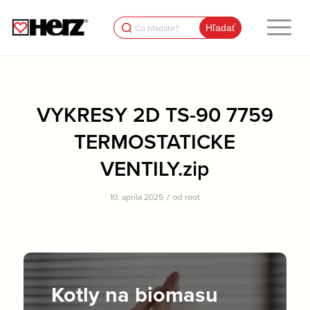
Search
for:
VYKRESY 2D TS-90 7759
TERMOSTATICKE
VENTILY.zip
/
10. apríla 2025
od
root
Kotly na biomasu