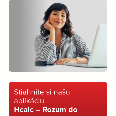
Stiahnite si našu
aplikáciu
Hcalc – Rozum do