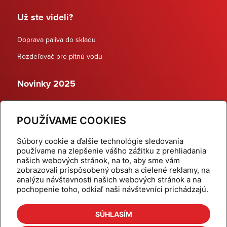
Už ste videli?
Doprava paliva do skladu
Rozdeľovač pre pitnú vodu
Novinky 2025
Schodiskové rozdeľovače
POUŽÍVAME COOKIES
Dynamické termostatické ventily
Súbory cookie a ďalšie technológie sledovania
používame na zlepšenie vášho zážitku z prehliadania
našich webových stránok, na to, aby sme vám
zobrazovali prispôsobený obsah a cielené reklamy, na
Domov
Produkty
analýzu návštevnosti našich webových stránok a na
pochopenie toho, odkiaľ naši návštevníci prichádzajú.
Aktuality
Odber šikovné tipy
Kalkulačky
Cenníky
SÚHLASÍM
Na stiahnutie
Referencie