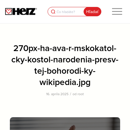
Search
for:
270px-ha-ava-r-mskokatol-
cky-kostol-narodenia-presv-
tej-bohorodi-ky-
wikipedia.jpg
/
16. apríla 2025
od
root