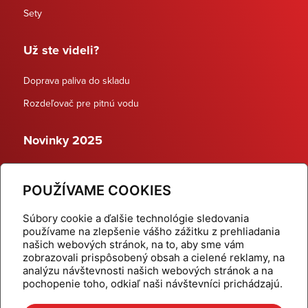
Sety
Už ste videli?
Doprava paliva do skladu
Rozdeľovač pre pitnú vodu
Novinky 2025
Schodiskové rozdeľovače
POUŽÍVAME COOKIES
Dynamické termostatické ventily
Súbory cookie a ďalšie technológie sledovania
používame na zlepšenie vášho zážitku z prehliadania
našich webových stránok, na to, aby sme vám
zobrazovali prispôsobený obsah a cielené reklamy, na
Domov
Produkty
analýzu návštevnosti našich webových stránok a na
pochopenie toho, odkiaľ naši návštevníci prichádzajú.
Aktuality
Odber šikovné tipy