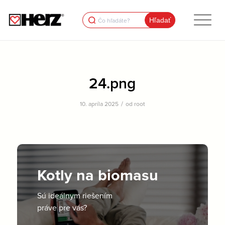
Search
for:
24.png
/
10. apríla 2025
od
root
Kotly na biomasu
Sú ideálnym riešením
práve pre vás?