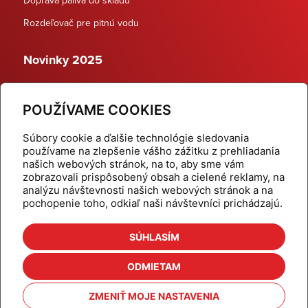
Rozdeľovač pre pitnú vodu
Novinky 2025
Schodiskové rozdeľovače
POUŽÍVAME COOKIES
Dynamické termostatické ventily
Súbory cookie a ďalšie technológie sledovania
používame na zlepšenie vášho zážitku z prehliadania
našich webových stránok, na to, aby sme vám
zobrazovali prispôsobený obsah a cielené reklamy, na
Domov
Produkty
analýzu návštevnosti našich webových stránok a na
pochopenie toho, odkiaľ naši návštevníci prichádzajú.
Aktuality
Odber šikovné tipy
Kalkulačky
Cenníky
SÚHLASÍM
Na stiahnutie
Referencie
ODMIETAM
O nás
Kontakt
ZMENIŤ MOJE NASTAVENIA
Nastavenie cookies