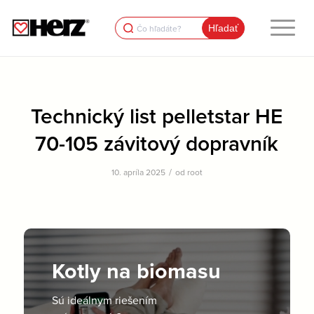
Search
for:
Technický list pelletstar HE
70-105 závitový dopravník
/
10. apríla 2025
od
root
Kotly na biomasu
Sú ideálnym riešením