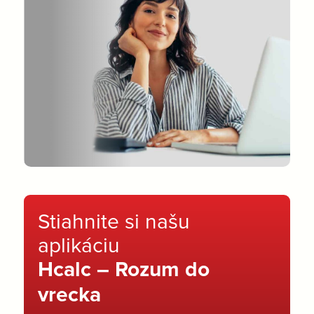
Stiahnite si našu
aplikáciu
Hcalc – Rozum do
vrecka