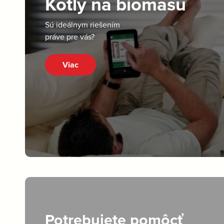
Kotly na biomasu
Sú ideálnym riešením
práve pre vás?
Viac
Potrebujete pomôcť