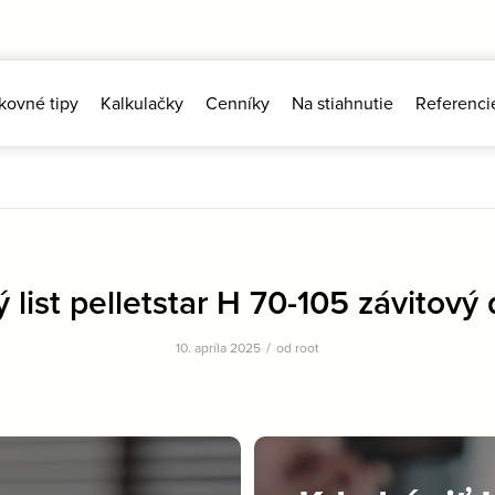
kovné tipy
Kalkulačky
Cenníky
Na stiahnutie
Referenci
 list pelletstar H 70-105 závitový
/
10. apríla 2025
od
root