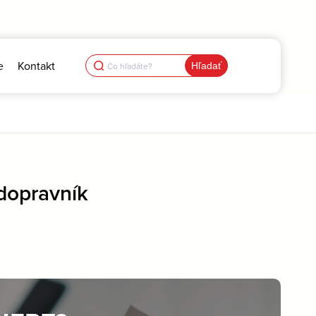
Search
e
Kontakt
for:
 dopravník