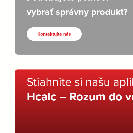
vybrať správny produkt?
Kontaktujte nás
Stiahnite si našu apl
Hcalc – Rozum do v