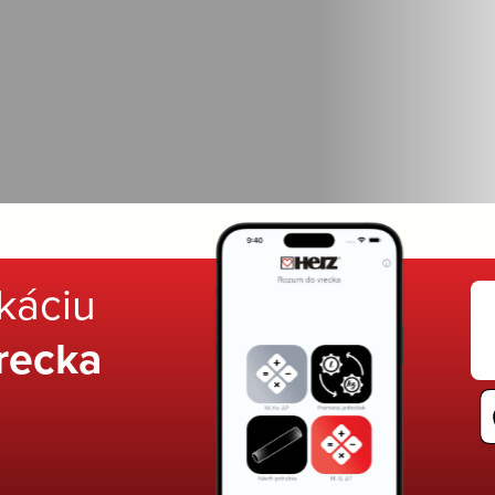
ikáciu
recka