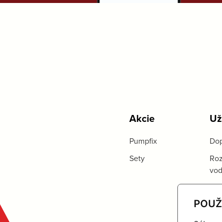
Akcie
Už
Pumpfix
Dop
Sety
Roz
vo
POUŽ