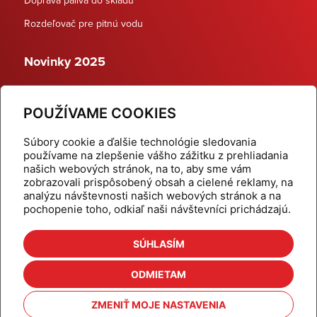
Rozdeľovač pre pitnú vodu
Novinky 2025
Schodiskové rozdeľovače
POUŽÍVAME COOKIES
Dynamické termostatické ventily
Súbory cookie a ďalšie technológie sledovania
používame na zlepšenie vášho zážitku z prehliadania
našich webových stránok, na to, aby sme vám
zobrazovali prispôsobený obsah a cielené reklamy, na
Domov
Produkty
analýzu návštevnosti našich webových stránok a na
pochopenie toho, odkiaľ naši návštevníci prichádzajú.
Aktuality
Odber šikovné tipy
Kalkulačky
Cenníky
SÚHLASÍM
Na stiahnutie
Referencie
ODMIETAM
O nás
Kontakt
ZMENIŤ MOJE NASTAVENIA
Nastavenie cookies