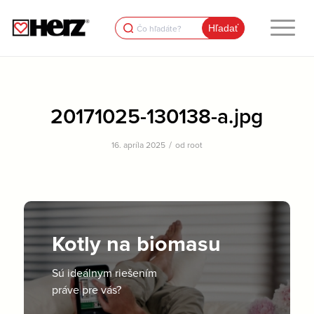
Search
for:
20171025-130138-a.jpg
/
16. apríla 2025
od
root
Kotly na biomasu
Sú ideálnym riešením
práve pre vás?