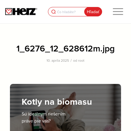
Search
for:
1_6276_12_628612m.jpg
/
10. apríla 2025
od
root
Kotly na biomasu
Sú ideálnym riešením
práve pre vás?