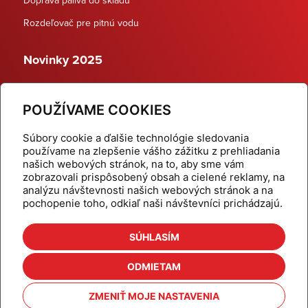
Rozdeľovač pre pitnú vodu
Novinky 2025
Schodiskové rozdeľovače
POUŽÍVAME COOKIES
Dynamické termostatické ventily
Súbory cookie a ďalšie technológie sledovania
používame na zlepšenie vášho zážitku z prehliadania
našich webových stránok, na to, aby sme vám
zobrazovali prispôsobený obsah a cielené reklamy, na
Domov
Produkty
analýzu návštevnosti našich webových stránok a na
pochopenie toho, odkiaľ naši návštevníci prichádzajú.
Aktuality
Odber šikovné tipy
Kalkulačky
Cenníky
SÚHLASÍM
Na stiahnutie
Referencie
ODMIETAM
O nás
Kontakt
ZMENIŤ MOJE NASTAVENIA
Nastavenie cookies