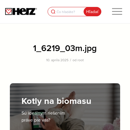
Search
for:
1_6219_03m.jpg
/
10. apríla 2025
od
root
Kotly na biomasu
Sú ideálnym riešením
práve pre vás?