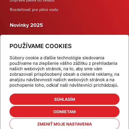
Rozdeľovač pre pitnú vodu
Novinky 2025
Schodiskové rozdeľovače
POUŽÍVAME COOKIES
Dynamické termostatické ventily
Súbory cookie a ďalšie technológie sledovania
používame na zlepšenie vášho zážitku z prehliadania
našich webových stránok, na to, aby sme vám
zobrazovali prispôsobený obsah a cielené reklamy, na
Domov
Produkty
analýzu návštevnosti našich webových stránok a na
pochopenie toho, odkiaľ naši návštevníci prichádzajú.
Aktuality
Odber šikovné tipy
Kalkulačky
Cenníky
SÚHLASÍM
Na stiahnutie
Referencie
ODMIETAM
O nás
Kontakt
ZMENIŤ MOJE NASTAVENIA
Nastavenie cookies