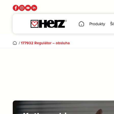
Produkty
Ši
/
177932 Regulátor – obsluha