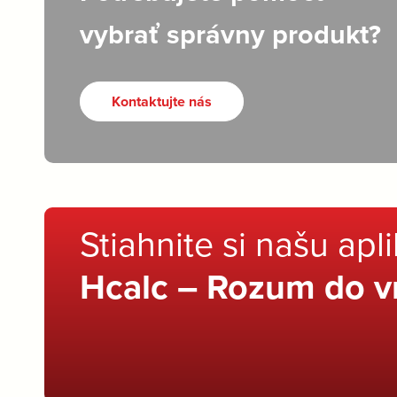
vybrať správny produkt?
Kontaktujte nás
Stiahnite si našu apl
Hcalc – Rozum do v