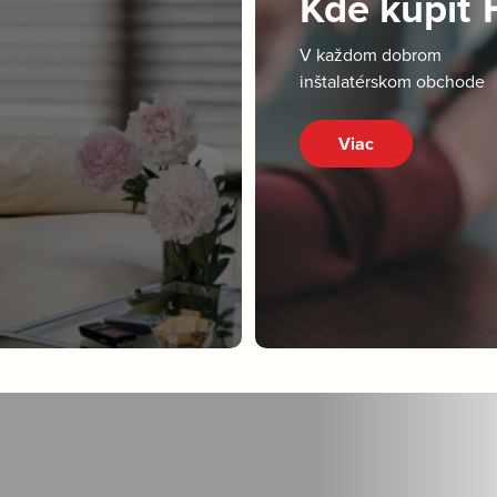
Kde kúpiť
V každom dobrom
inštalatérskom obchode
Viac