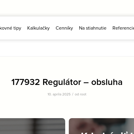
kovné tipy
Kalkulačky
Cenníky
Na stiahnutie
Referenci
177932 Regulátor – obsluha
/
10. apríla 2025
od
root