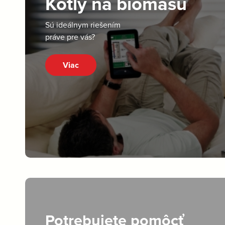
Kotly na biomasu
Sú ideálnym riešením
práve pre vás?
Viac
Potrebujete pomôcť