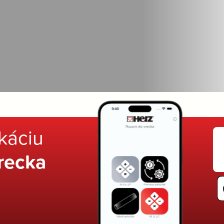
ikáciu
recka