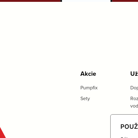
Akcie
Už
Pumpfix
Dop
Sety
Roz
vo
POUŽ