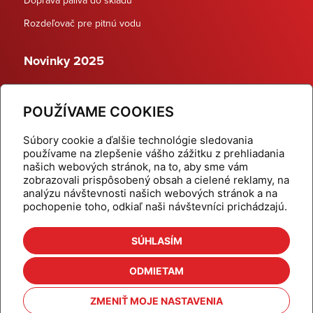
Rozdeľovač pre pitnú vodu
Novinky 2025
Schodiskové rozdeľovače
POUŽÍVAME COOKIES
Dynamické termostatické ventily
Súbory cookie a ďalšie technológie sledovania
používame na zlepšenie vášho zážitku z prehliadania
našich webových stránok, na to, aby sme vám
zobrazovali prispôsobený obsah a cielené reklamy, na
Domov
Produkty
analýzu návštevnosti našich webových stránok a na
pochopenie toho, odkiaľ naši návštevníci prichádzajú.
Aktuality
Odber šikovné tipy
Kalkulačky
Cenníky
SÚHLASÍM
Na stiahnutie
Referencie
ODMIETAM
O nás
Kontakt
ZMENIŤ MOJE NASTAVENIA
Nastavenie cookies