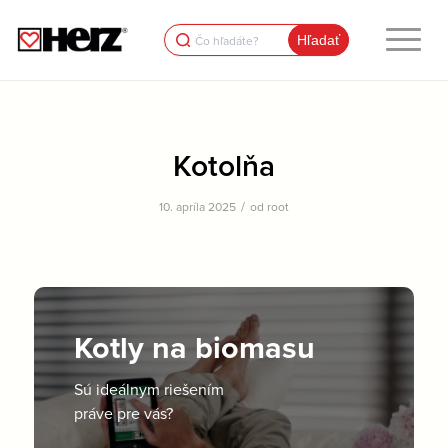
Search
for:
Kotolňa
/
10. apríla 2025
od
root
Kotly na biomasu
Sú ideálnym riešením
práve pre vás?