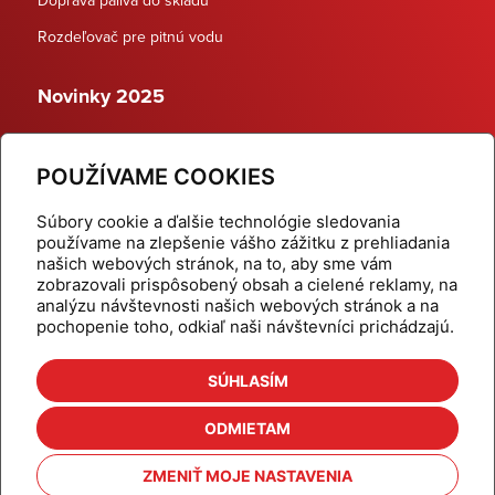
Rozdeľovač pre pitnú vodu
Novinky 2025
Schodiskové rozdeľovače
POUŽÍVAME COOKIES
Dynamické termostatické ventily
Súbory cookie a ďalšie technológie sledovania
používame na zlepšenie vášho zážitku z prehliadania
našich webových stránok, na to, aby sme vám
zobrazovali prispôsobený obsah a cielené reklamy, na
Domov
Produkty
analýzu návštevnosti našich webových stránok a na
pochopenie toho, odkiaľ naši návštevníci prichádzajú.
Aktuality
Odber šikovné tipy
Kalkulačky
Cenníky
SÚHLASÍM
Na stiahnutie
Referencie
ODMIETAM
O nás
Kontakt
ZMENIŤ MOJE NASTAVENIA
Nastavenie cookies