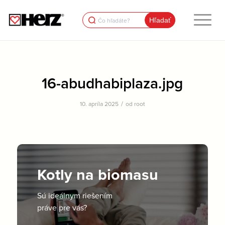
Search
for:
16-abudhabiplaza.jpg
/
10. apríla 2025
od
root
Kotly na biomasu
Sú ideálnym riešením
práve pre vás?