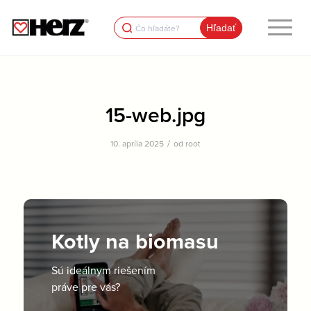
Search
for:
15-web.jpg
/
10. apríla 2025
od
root
Kotly na biomasu
Sú ideálnym riešením
práve pre vás?