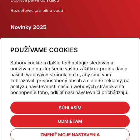
Rozdeľovač pre pitnú vodu
Novinky 2025
Schodiskové rozdeľovače
POUŽÍVAME COOKIES
Dynamické termostatické ventily
Súbory cookie a ďalšie technológie sledovania
používame na zlepšenie vášho zážitku z prehliadania
našich webových stránok, na to, aby sme vám
zobrazovali prispôsobený obsah a cielené reklamy, na
Domov
Produkty
analýzu návštevnosti našich webových stránok a na
pochopenie toho, odkiaľ naši návštevníci prichádzajú.
Aktuality
Odber šikovné tipy
Kalkulačky
Cenníky
SÚHLASÍM
Na stiahnutie
Referencie
ODMIETAM
O nás
Kontakt
ZMENIŤ MOJE NASTAVENIA
Nastavenie cookies