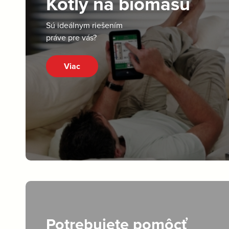
Kotly na biomasu
Sú ideálnym riešením
práve pre vás?
Viac
Potrebujete pomôcť