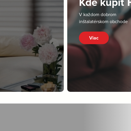
Kde kúpiť
V každom dobrom
inštalatérskom obchode
Viac