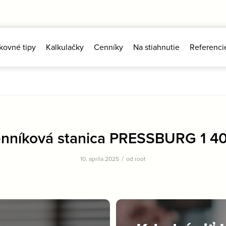
kovné tipy
Kalkulačky
Cenníky
Na stiahnutie
Referenci
nníková stanica PRESSBURG 1 40
/
10. apríla 2025
od
root