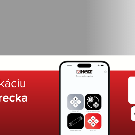
ikáciu
recka