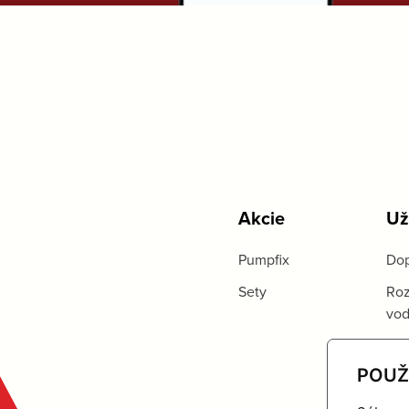
Akcie
Už
Pumpfix
Dop
Sety
Roz
vo
POUŽ