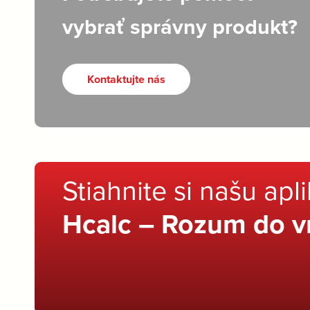
vybrať správny produkt?
Kontaktujte nás
Stiahnite si našu apl
Hcalc – Rozum do v