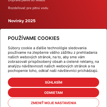
Rozdeľovač pre pitnú vodu
Novinky 2025
Schodiskové rozdeľovače
POUŽÍVAME COOKIES
Dynamické termostatické ventily
Súbory cookie a ďalšie technológie sledovania
používame na zlepšenie vášho zážitku z prehliadania
našich webových stránok, na to, aby sme vám
zobrazovali prispôsobený obsah a cielené reklamy, na
Domov
Produkty
analýzu návštevnosti našich webových stránok a na
pochopenie toho, odkiaľ naši návštevníci prichádzajú.
Aktuality
Odber šikovné tipy
Kalkulačky
Cenníky
SÚHLASÍM
Na stiahnutie
Referencie
ODMIETAM
O nás
Kontakt
ZMENIŤ MOJE NASTAVENIA
Nastavenie cookies