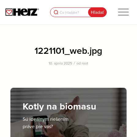
Search
for:
1221101_web.jpg
/
10. apríla 2025
od
root
Kotly na biomasu
Sú ideálnym riešením
práve pre vás?